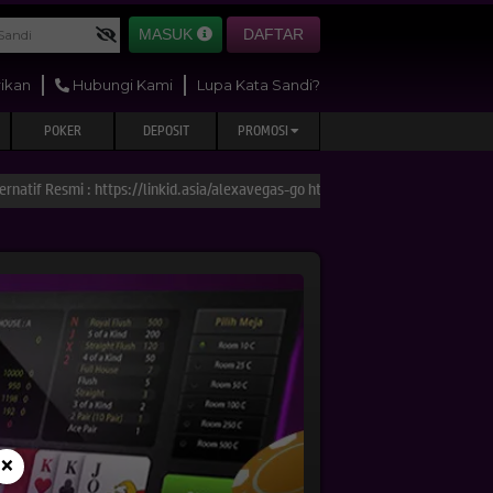
MASUK
DAFTAR
ikan
Hubungi Kami
Lupa Kata Sandi?
POKER
DEPOSIT
PROMOSI
tif Resmi : https://linkid.asia/alexavegas-go https://linkid.asia/alex
×