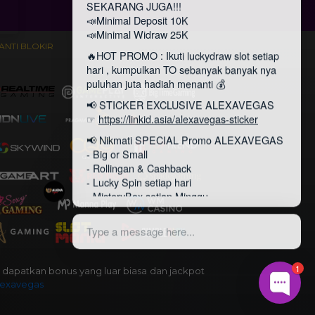
SEKARANG JUGA!!!
📣Minimal Deposit 10K
📣Minimal Widraw 25K
ANTI BLOKIR
🔥HOT PROMO : Ikuti luckydraw slot setiap
hari , kumpulkan TO sebanyak banyak nya
puluhan juta hadiah menanti 💰
📢 STICKER EXCLUSIVE ALEXAVEGAS
☞
https://linkid.asia/alexavegas-sticker
📢 Nikmati SPECIAL Promo ALEXAVEGAS
- Big or Small
- Rollingan & Cashback
- Lucky Spin setiap hari
- MisteryBox setiap Minggu
- Komisi Refferal
- Lucky Draw Spesial Baccarat Proxy
Type a message here...
📌 SPECIAL TURNAMEN ALEXAVEGAS :
⭐️ Exclusive Game Lamp of Cornucopia Ttl
1
Hadiah Rp 180JT (23 Juli - 23 Agust'26)
dapatkan bonus yang luar biasa dan jackpot
lexavegas
⭐️ Turnamen Spesial Agustus 2026
Rp222.600 JT ( 1 - 8 Agust'26)
⭐️ IDNSLOT ekslusif Soda Man Ttl Hadiah