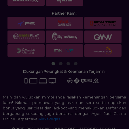
Partner Kami:
Dukungan Perangkat & Keamanan Terjamin :
Main dan wujudkan mimpi anda rasakan kemenangan bersama
kami! Nikmati permainan yang asik dan seru serta dapatkan
bonus yang luar biasa dan jackpot yang menakjubkan. Daftar dan
bergabung sekarang juga bersama dengan Agen Judi Casino
Online Terpercaya
Alexavegas